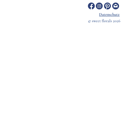
ele, an dem sie ausruhen kann"
Datenschutz
© sweet florals 2026
Amsel Grün