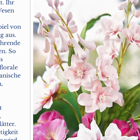
t. Ihr
 Wesen
iel von
g aus.
rührende
en. So
s
florale
anische
,
t
,
ätter.
tigkeit