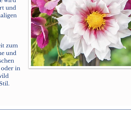
e wird
ert und
maligen
eit zum
me und
ischen
 oder in
ild
Stil
.